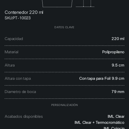
Contenedor 220 ml
SKU:
PT-10023
DATOS CLAVE
Capacidad
220 ml
Material
Polipropileno
Altura
9.5 cm
Altura con tapa
Con tapa para Foil 9.9 cm
Diametro de boca
79 mm
PERSONALIZACIÓN
Acabados disponibles
IML Clear
IML Clear + Termocromático
IML Color in