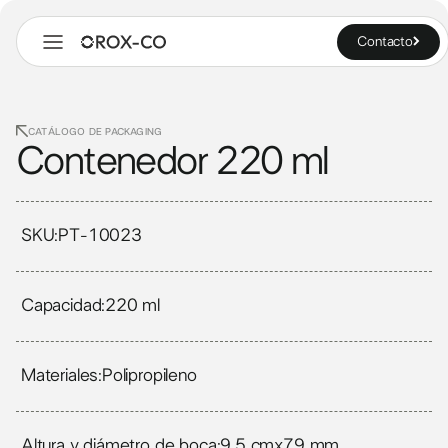
Contacto
CATÁLOGO DE PACKAGING
Contenedor 220 ml
SKU:
PT-10023
Capacidad:
220 ml
Materiales:
Polipropileno
Altura y diámetro de boca:
9.5 cm
x
79 mm