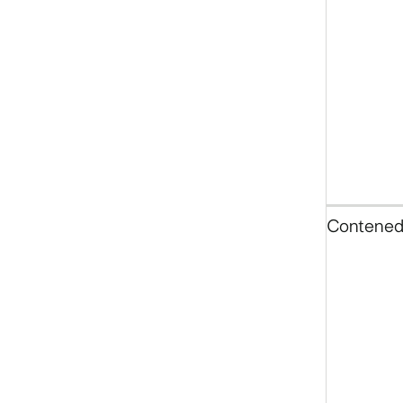
4
de
16
Contened