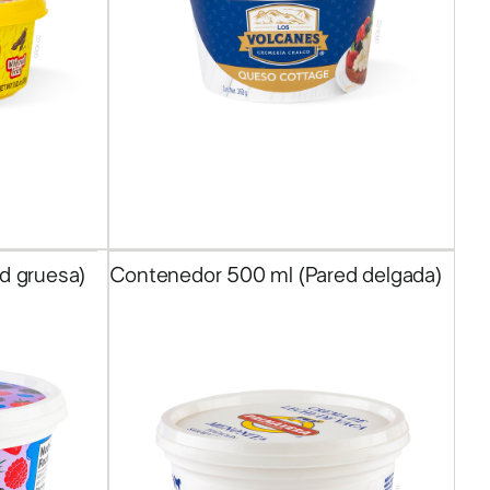
6
de
16
d gruesa)
Contenedor 500 ml (Pared delgada)