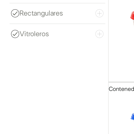
Rectangulares
Vitroleros
1
de
16
Contened