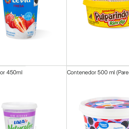
5
de
16
or 450ml
Contenedor 500 ml (Pare