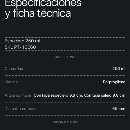
Especificaciones
y ficha técnica
Especiero 250 ml
SKU:
PT-10060
DATOS CLAVE
Capacidad
250 ml
Material
Polipropileno
Altura con tapa
Con tapa especiero 9.8 cm, Con tapa salero 9.8 cm
Diametro de boca
65 mm
PERSONALIZACIÓN