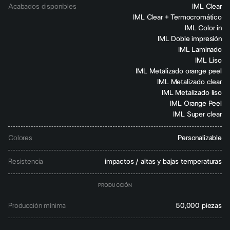
Acabados disponibles
IML Clear
IML Clear + Termocromático
IML Color in
IML Doble impresión
IML Laminado
IML Liso
IML Metalizado orange peel
IML Metalizado clear
IML Metalizado liso
IML Orange Peel
IML Super clear
Colores
Personalizable
Resistencia
impactos / altas y bajas temperaturas
PRODUCCIÓN
Producción mínima
50,000 piezas